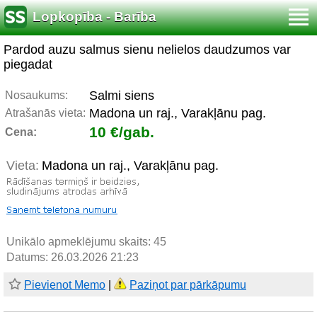
Lopkopība - Barība
Pardod auzu salmus sienu nelielos daudzumos var
piegadat
Salmi siens
Nosaukums:
Madona un raj., Varakļānu pag.
Atrašanās vieta:
10 €/gab.
Cena:
Vieta:
Madona un raj., Varakļānu pag.
Unikālo apmeklējumu skaits:
45
Datums: 26.03.2026 21:23
Pievienot Memo
|
Paziņot par pārkāpumu