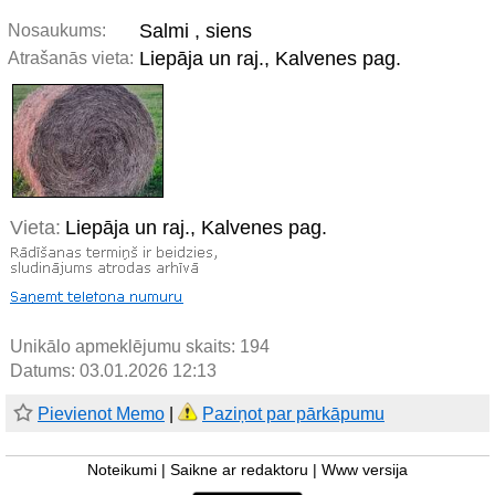
Salmi , siens
Nosaukums:
Liepāja un raj., Kalvenes pag.
Atrašanās vieta:
Vieta:
Liepāja un raj., Kalvenes pag.
Unikālo apmeklējumu skaits:
194
Datums: 03.01.2026 12:13
Pievienot Memo
|
Paziņot par pārkāpumu
Noteikumi
|
Saikne ar redaktoru
|
Www versija