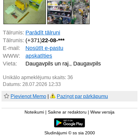
Tālrunis:
Parādīt tālruni
Tālrunis:
(+371)
22-08-***
E-mail:
Nosūtīt e-pastu
WWW:
apskatīties
Vieta:
Daugavpils un raj., Daugavpils
Unikālo apmeklējumu skaits:
36
Datums: 28.07.2026 12:33
Pievienot Memo
|
Paziņot par pārkāpumu
Noteikumi
|
Saikne ar redaktoru
|
Www versija
Sludinājumi © ss sia 2000