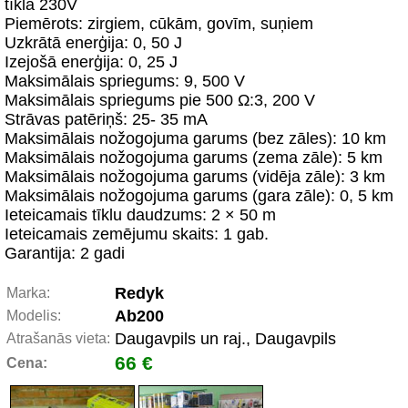
tīkla 230V
Piemērots: zirgiem, cūkām, govīm, suņiem
Uzkrātā enerģija: 0, 50 J
Izejošā enerģija: 0, 25 J
Maksimālais spriegums: 9, 500 V
Maksimālais spriegums pie 500 Ω:3, 200 V
Strāvas patēriņš: 25- 35 mA
Maksimālais nožogojuma garums (bez zāles): 10 km
Maksimālais nožogojuma garums (zema zāle): 5 km
Maksimālais nožogojuma garums (vidēja zāle): 3 km
Maksimālais nožogojuma garums (gara zāle): 0, 5 km
Ieteicamais tīklu daudzums: 2 × 50 m
Ieteicamais zemējumu skaits: 1 gab.
Garantija: 2 gadi
Redyk
Marka:
Ab200
Modelis:
Daugavpils un raj., Daugavpils
Atrašanās vieta:
66 €
Cena: