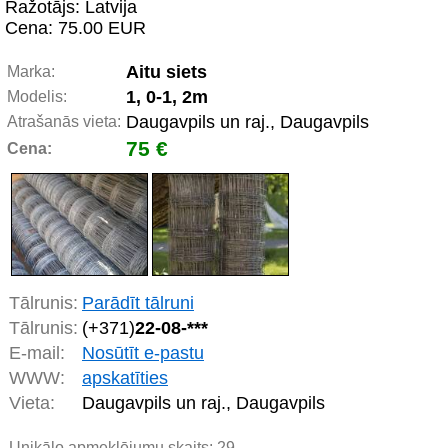
Ražotājs: Latvija
Cena: 75.00 EUR
Aitu siets
Marka:
1, 0-1, 2m
Modelis:
Daugavpils un raj., Daugavpils
Atrašanās vieta:
75 €
Cena:
Tālrunis:
Parādīt tālruni
Tālrunis:
(+371)
22-08-***
E-mail:
Nosūtīt e-pastu
WWW:
apskatīties
Vieta:
Daugavpils un raj., Daugavpils
Unikālo apmeklējumu skaits:
29