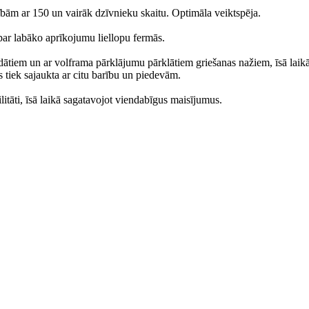
ām ar 150 un vairāk dzīvnieku skaitu. Optimāla veiktspēja.
 par labāko aprīkojumu liellopu fermās.
rādātiem un ar volframa pārklājumu pārklātiem griešanas nažiem, īsā laik
 tiek sajaukta ar citu barību un piedevām.
litāti, īsā laikā sagatavojot viendabīgus maisījumus.