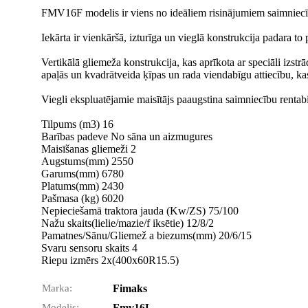
FMV16F modelis ir viens no ideāliem risinājumiem saimniecīb
Iekārta ir vienkāršā, izturīga un vieglā konstrukcija padara to
Vertikālā gliemeža konstrukcija, kas aprīkota ar speciāli izst
apaļās un kvadrātveida ķīpas un rada viendabīgu attiecību, kas
Viegli ekspluatējamie maisītājs paaugstina saimniecību rentabi
Tilpums (m3) 16
Barības padeve No sāna un aizmugures
Maisīšanas gliemeži 2
Augstums(mm) 2550
Garums(mm) 6780
Platums(mm) 2430
Pašmasa (kg) 6020
Nepieciešamā traktora jauda (Kw/ZS) 75/100
Nažu skaits(lielie/mazie/f iksētie) 12/8/2
Pamatnes/Sānu/Gliemež a biezums(mm) 20/6/15
Svaru sensoru skaits 4
Riepu izmērs 2x(400x60R15.5)
Marka:
Fimaks
Modelis:
Fmv16L