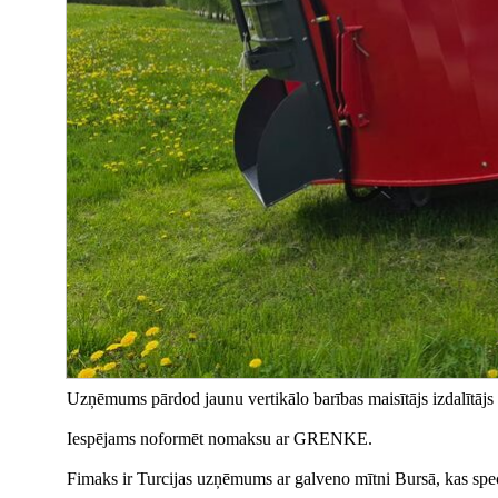
Uzņēmums pārdod jaunu vertikālo barības maisītājs izdalītāj
Iespējams noformēt nomaksu ar GRENKE.
Fimaks ir Turcijas uzņēmums ar galveno mītni Bursā, kas spe