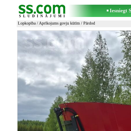
Iesniegt
SLUDINĀJUMI
Lopkopība
/
Aprīkojums govju kūtīm
/ Pārdod