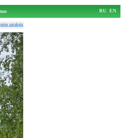
mo
RU
EN
ājumu sarakstu