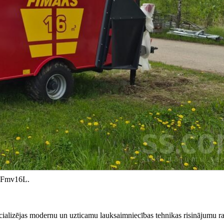
s Fmv16L.
cializējas modernu un uzticamu lauksaimniecības tehnikas risinājumu r