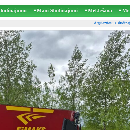
 Sludinājumu
Mani Sludinājumi
Meklēšana
Me
Atgriezties uz sludin