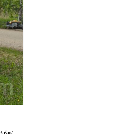
ažošanā.