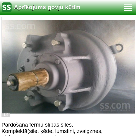
Aprīkojums govju kūtīm
1/9
Pārdošanā fermu slīpās siles,
Komplektā(sile, ķēde, lumstiņi, zvaigznes,