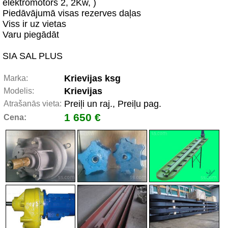
elektromotors 2, 2Kw, )
Piedāvājumā visas rezerves daļas
Viss ir uz vietas
Varu piegādāt
SIA SAL PLUS
Krievijas ksg
Marka:
Krievijas
Modelis:
Preiļi un raj., Preiļu pag.
Atrašanās vieta:
1 650 €
Cena: