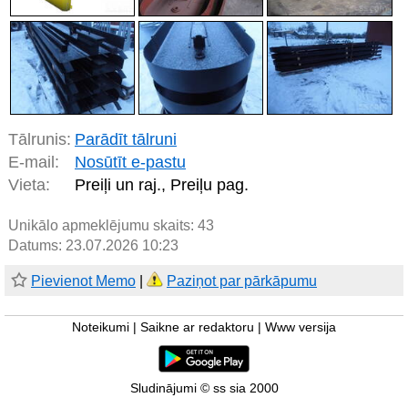
Tālrunis:
Parādīt tālruni
E-mail:
Nosūtīt e-pastu
Vieta:
Preiļi un raj., Preiļu pag.
Unikālo apmeklējumu skaits:
43
Datums: 23.07.2026 10:23
Pievienot Memo
|
Paziņot par pārkāpumu
Noteikumi
|
Saikne ar redaktoru
|
Www versija
Sludinājumi © ss sia 2000