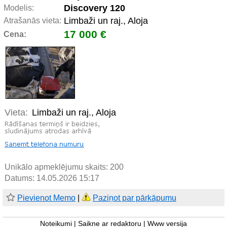
Discovery 120
Modelis:
Limbaži un raj., Aloja
Atrašanās vieta:
17 000 €
Cena:
Vieta:
Limbaži un raj., Aloja
Unikālo apmeklējumu skaits:
200
Datums: 14.05.2026 15:17
Pievienot Memo
|
Paziņot par pārkāpumu
Noteikumi
|
Saikne ar redaktoru
|
Www versija