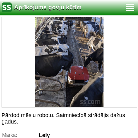
Aprīkojums govju kūtīm
Pārdod mēslu robotu. Saimniecībā strādājis dažus
gadus.
Lely
Marka: