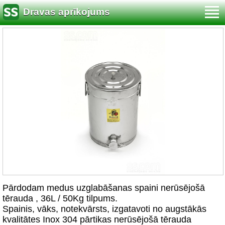
Dravas aprīkojums
Pārdodam medus uzglabāšanas spaini nerūsējošā
tērauda , 36L / 50Kg tilpums.
Spainis, vāks, notekvārsts, izgatavoti no augstākās
kvalitātes Inox 304 pārtikas nerūsējošā tērauda