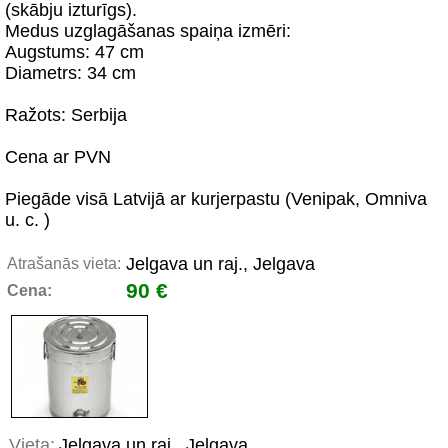
(skābju izturīgs).
Medus uzglagāšanas spaiņa izmēri:
Augstums: 47 cm
Diametrs: 34 cm
Ražots: Serbija
Cena ar PVN
Piegāde visā Latvijā ar kurjerpastu (Venipak, Omniva
u. c. )
Jelgava un raj., Jelgava
Atrašanās vieta:
90 €
Cena:
Vieta:
Jelgava un raj., Jelgava