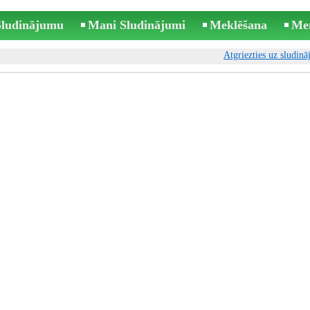
 Sludinājumu
Mani Sludinājumi
Meklēšana
Me
Atgriezties uz sludin