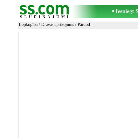
Iesniegt
SLUDINĀJUMI
Lopkopība
/
Dravas aprīkojums
/ Pārdod