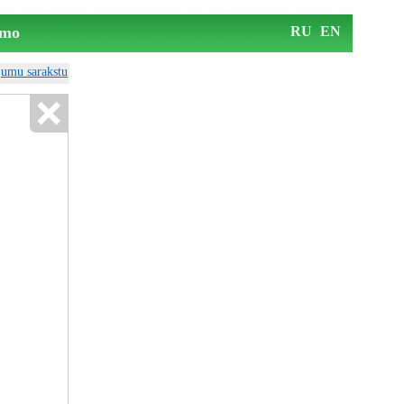
mo
RU
EN
ājumu sarakstu