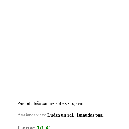
Pārdodu bišu saimes ar/bez stropiem.
Atrašanās vieta:
Ludza un raj., Isnaudas pag.
Cena:
10 €