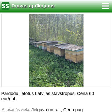
Dravas aprīkojums
Pārdodu lietotus Latvijas stāvstropus. Cena 60
eur/gab.
Jelgava un raj., Cenu pag.
Atrašanās vieta: