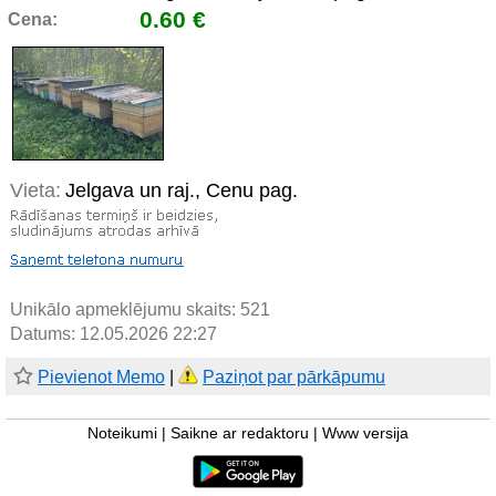
0.60 €
Cena:
Vieta:
Jelgava un raj., Cenu pag.
Unikālo apmeklējumu skaits:
521
Datums: 12.05.2026 22:27
Pievienot Memo
|
Paziņot par pārkāpumu
Noteikumi
|
Saikne ar redaktoru
|
Www versija