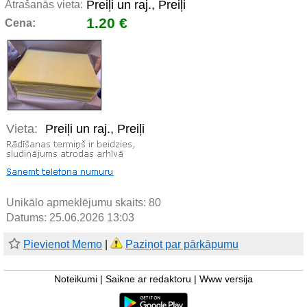
Preiļi un raj., Preiļi
Atrašanās vieta:
1.20 €
Cena:
Vieta:
Preiļi un raj., Preiļi
Unikālo apmeklējumu skaits:
80
Datums: 25.06.2026 13:03
Pievienot Memo
|
Paziņot par pārkāpumu
Noteikumi
|
Saikne ar redaktoru
|
Www versija