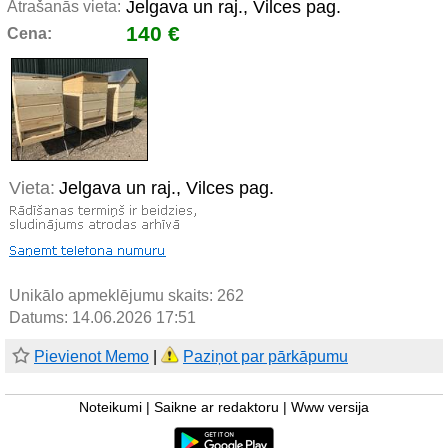
Jelgava un raj., Vilces pag.
Atrašanās vieta:
140 €
Cena:
Vieta:
Jelgava un raj., Vilces pag.
Unikālo apmeklējumu skaits:
262
Datums: 14.06.2026 17:51
Pievienot Memo
|
Paziņot par pārkāpumu
Noteikumi
|
Saikne ar redaktoru
|
Www versija