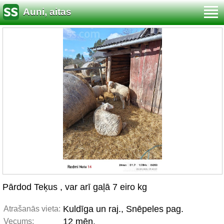
Auni, aitas
Pārdod Teķus , var arī gaļā 7 eiro kg
Kuldīga un raj., Snēpeles pag.
Atrašanās vieta:
12 mēn.
Vecums: