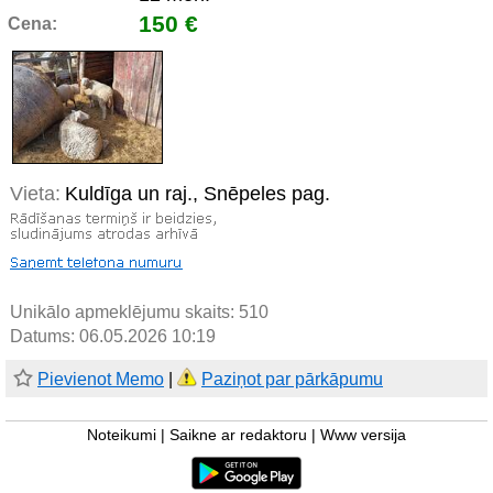
150 €
Cena:
Vieta:
Kuldīga un raj., Snēpeles pag.
Unikālo apmeklējumu skaits:
510
Datums: 06.05.2026 10:19
Pievienot Memo
|
Paziņot par pārkāpumu
Noteikumi
|
Saikne ar redaktoru
|
Www versija