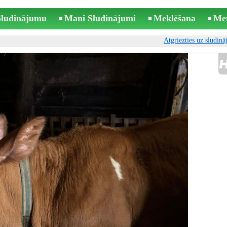
 Sludinājumu
Mani Sludinājumi
Meklēšana
Me
Atgriezties uz sludin