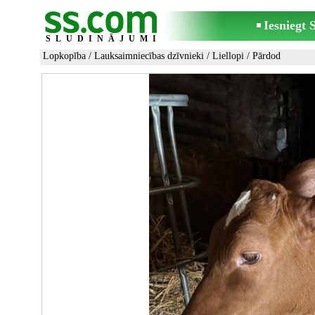
Iesniegt
SLUDINĀJUMI
Lopkopība
/
Lauksaimniecības dzīvnieki
/
Liellopi
/ Pārdod