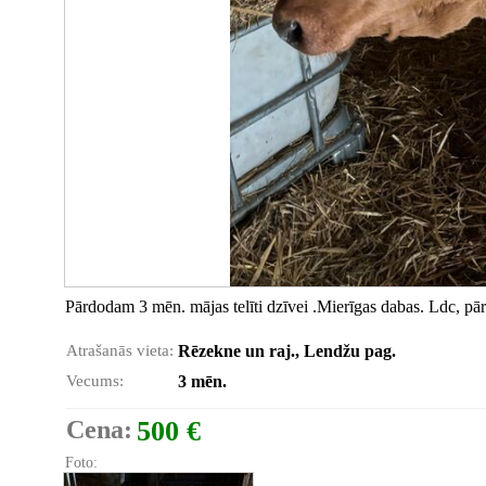
Pārdodam 3 mēn. mājas telīti dzīvei .Mierīgas dabas. Ldc, pār
Atrašanās vieta:
Rēzekne un raj., Lendžu pag.
Vecums:
3 mēn.
Cena:
500 €
Foto: