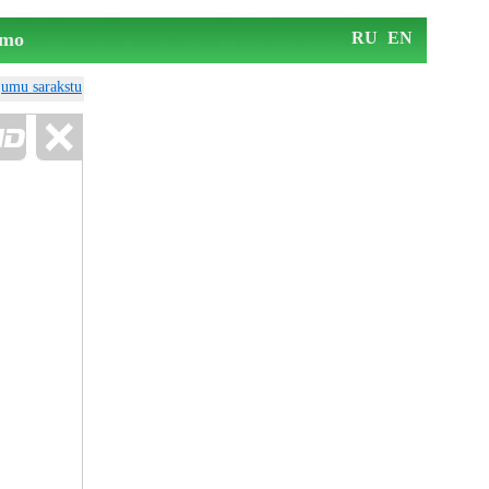
mo
RU
EN
ājumu sarakstu