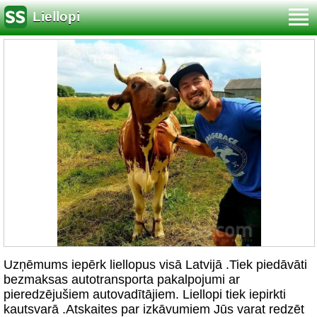
Liellopi
Uzņēmums iepērk liellopus visā Latvijā .Tiek piedāvāti
bezmaksas autotransporta pakalpojumi ar
pieredzējušiem autovadītājiem. Liellopi tiek iepirkti
kautsvarā .Atskaites par izkāvumiem Jūs varat redzēt