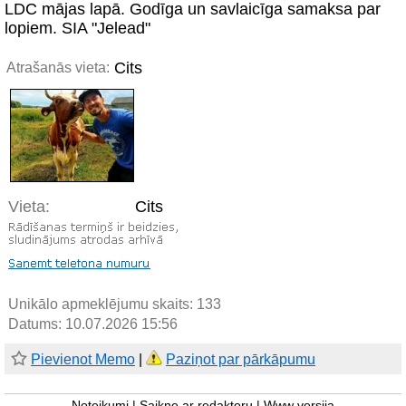
LDC mājas lapā. Godīga un savlaicīga samaksa par
lopiem. SIA "Jelead"
Cits
Atrašanās vieta:
Vieta:
Cits
Unikālo apmeklējumu skaits:
133
Datums: 10.07.2026 15:56
Pievienot Memo
|
Paziņot par pārkāpumu
Noteikumi
|
Saikne ar redaktoru
|
Www versija