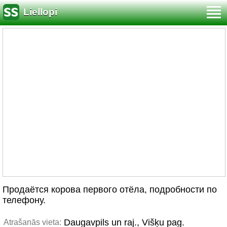
Liellopi
Продаётся корова первого отёла, подробности по
телефону.
Daugavpils un raj., Višķu pag.
Atrašanās vieta: