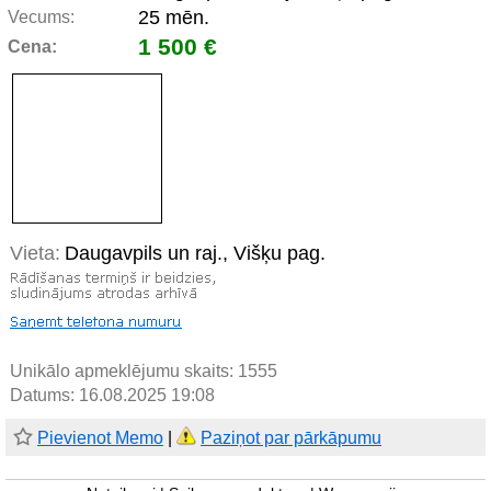
25 mēn.
Vecums:
1 500 €
Cena:
Vieta:
Daugavpils un raj., Višķu pag.
Unikālo apmeklējumu skaits:
1555
Datums: 16.08.2025 19:08
Pievienot Memo
|
Paziņot par pārkāpumu