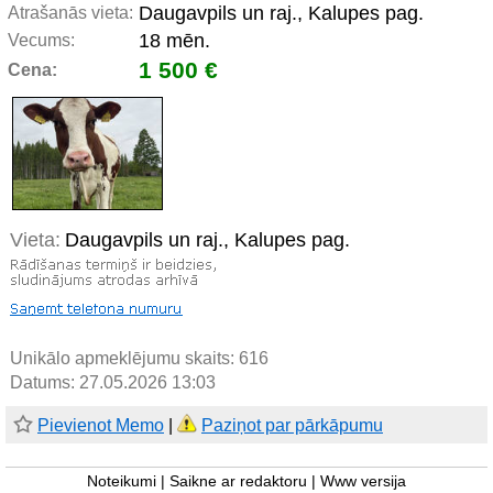
Daugavpils un raj., Kalupes pag.
Atrašanās vieta:
18 mēn.
Vecums:
1 500 €
Cena:
Vieta:
Daugavpils un raj., Kalupes pag.
Unikālo apmeklējumu skaits:
616
Datums: 27.05.2026 13:03
Pievienot Memo
|
Paziņot par pārkāpumu
Noteikumi
|
Saikne ar redaktoru
|
Www versija