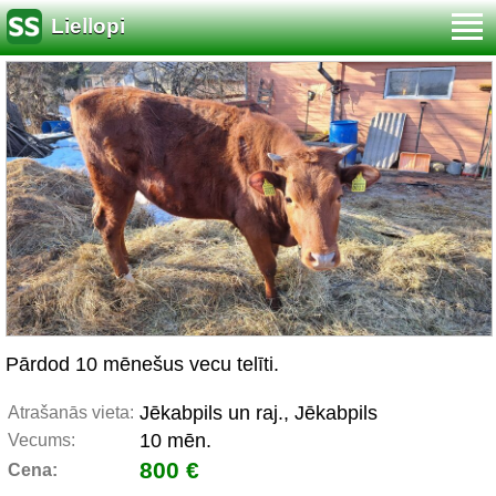
Liellopi
Pārdod 10 mēnešus vecu telīti.
Jēkabpils un raj., Jēkabpils
Atrašanās vieta:
10 mēn.
Vecums:
800 €
Cena: