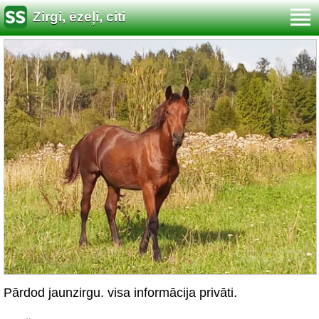
Zirgi, ēzeļi, citi
Pārdod jaunzirgu. visa informācija privāti.