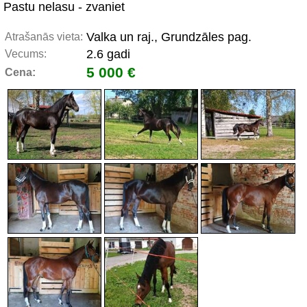
Pastu nelasu - zvaniet
Valka un raj., Grundzāles pag.
Atrašanās vieta:
2.6 gadi
Vecums:
5 000 €
Cena: