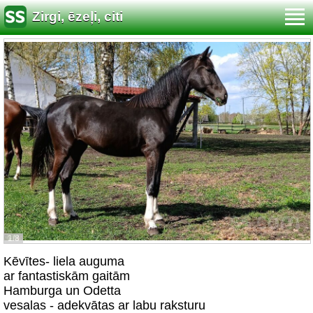
Zirgi, ēzeļi, citi
1/8
Kēvītes- liela auguma
ar fantastiskām gaitām
Hamburga un Odetta
vesalas - adekvātas ar labu raksturu