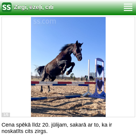
Zirgi, ēzeļi, citi
1/5
Cena spēkā līdz 20. jūlijam, sakarā ar to, ka ir
noskatīts cits zirgs.