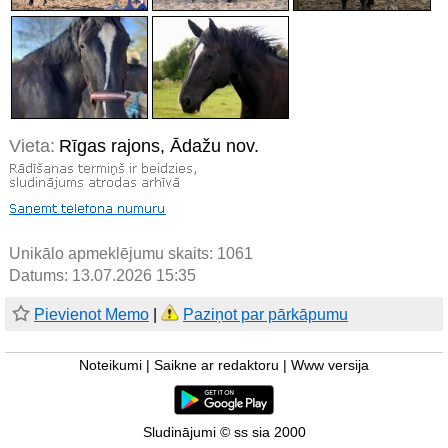
Vieta:
Rīgas rajons, Ādažu nov.
Unikālo apmeklējumu skaits:
1061
Datums: 13.07.2026 15:35
Pievienot Memo
|
Paziņot par pārkāpumu
Noteikumi
|
Saikne ar redaktoru
|
Www versija
Sludinājumi © ss sia 2000