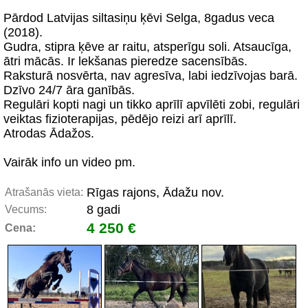
Pārdod Latvijas siltasiņu ķēvi Selga, 8gadus veca
(2018).
Gudra, stipra ķēve ar raitu, atsperīgu soli. Atsaucīga,
ātri mācās. Ir lekšanas pieredze sacensībās.
Raksturā nosvērta, nav agresīva, labi iedzīvojas barā.
Dzīvo 24/7 āra ganībās.
Regulāri kopti nagi un tikko aprīlī apvīlēti zobi, regulāri
veiktas fizioterapijas, pēdējo reizi arī aprīlī.
Atrodas Ādažos.
Vairāk info un video pm.
Rīgas rajons, Ādažu nov.
Atrašanās vieta:
8 gadi
Vecums:
4 250 €
Cena: