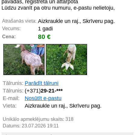
pavadas, reģistrēta un attārpota
Lūdzu zvanīt pa otru numuru, e-pastu nelietoju,
Aizkraukle un raj., Skrīveru pag.
Atrašanās vieta:
1 gadi
Vecums:
80 €
Cena:
Tālrunis:
Parādīt tālruni
Tālrunis:
(+371)
29-21-***
E-mail:
Nosūtīt e-pastu
Vieta:
Aizkraukle un raj., Skrīveru pag.
Unikālo apmeklējumu skaits:
318
Datums: 23.07.2026 19:11