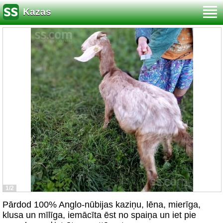
Kazas
1/2
Pārdod 100% Anglo-nūbijas kaziņu, lēna, mierīga,
klusa un mīlīga, iemācīta ēst no spaiņa un iet pie