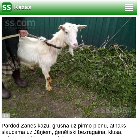
Kazas
1/2
Pārdod Zānes kazu, grūsna uz pirmo pienu, atnāks
slaucama uz Jāņiem, ģenētiski bezragaina, klusa,