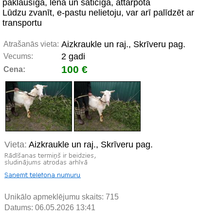
paklausīga, lēna un saticīga, attārpota
Lūdzu zvanīt, e-pastu nelietoju, var arī palīdzēt ar
transportu
Aizkraukle un raj., Skrīveru pag.
Atrašanās vieta:
2 gadi
Vecums:
100 €
Cena:
Vieta:
Aizkraukle un raj., Skrīveru pag.
Unikālo apmeklējumu skaits:
715
Datums: 06.05.2026 13:41