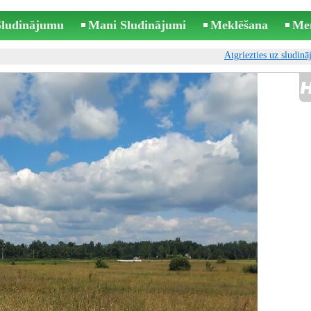
 Sludinājumu
Mani Sludinājumi
Meklēšana
Me
Atgriezties uz sludin