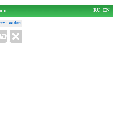
mo
RU
EN
ājumu sarakstu