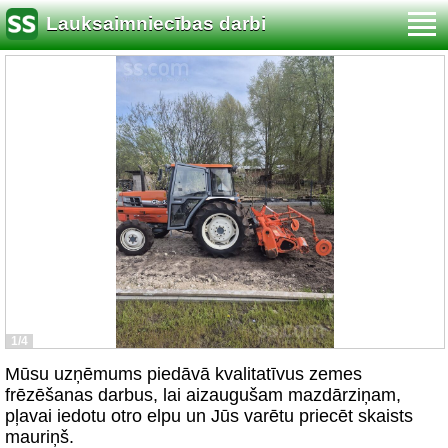
Lauksaimniecības darbi
1/4
Mūsu uzņēmums piedāvā kvalitatīvus zemes
frēzēšanas darbus, lai aizaugušam mazdārziņam,
pļavai iedotu otro elpu un Jūs varētu priecēt skaists
mauriņš.