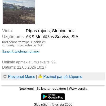
Vieta:
Rīgas rajons, Stopiņu nov.
Uzņēmums:
AKS Montāžas Serviss, SIA
Unikālo apmeklējumu skaits:
99
Datums: 22.05.2026 10:27
Pievienot Memo
|
Paziņot par pārkāpumu
Noteikumi
|
Saikne ar redaktoru
|
Www versija
Sludinājumi © ss sia 2000