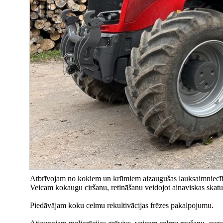
Atbrīvojam no kokiem un krūmiem aizaugušas lauksaimniecība
Veicam kokaugu ciršanu, retināšanu veidojot ainaviskas skat
Piedāvājam koku celmu rekultivācijas frēzes pakalpojumu.