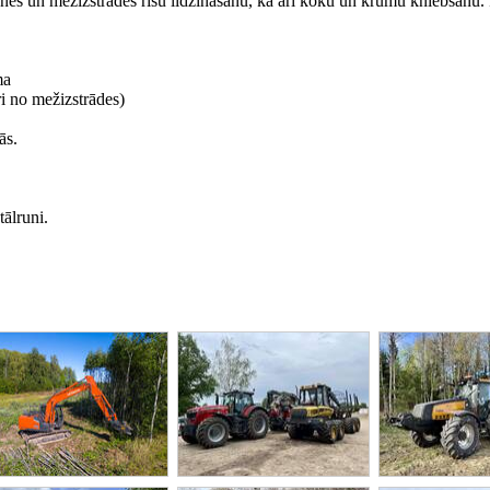
nes un mežizstrādes rišu līdzināšanu, kā arī koku un krūmu kniebšanu.
ma
i no mežizstrādes)
ās.
ālruni.