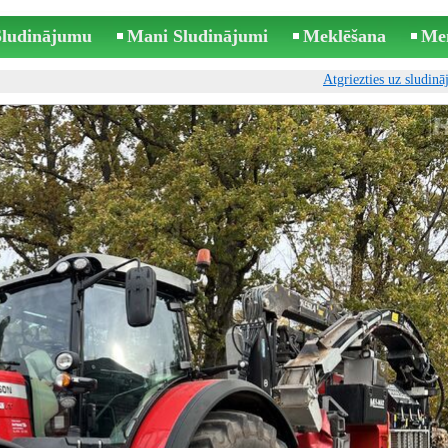
 Sludinājumu
Mani Sludinājumi
Meklēšana
Me
Atgriezties uz sludin