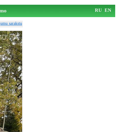
mo
RU
EN
ājumu sarakstu