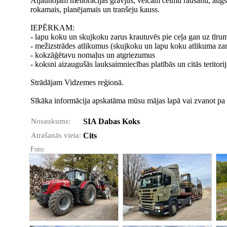
Atjaunojam meliorācijas grāvjus, veicam celmu raušanu, augs
rokamais, planējamais un tranšeju kauss.
IEPĒRKAM:
- lapu koku un skujkoku zarus krautuvēs pie ceļa gan uz tīru
- mežizstrādes atlikumus (skujkoku un lapu koku atlikuma zar
- kokzāģētavu nomaļus un atgriezumus
- koksni aizaugušās lauksaimniecības platībās un citās teritorij
Strādājam Vidzemes reģionā.
Sīkāka informācija apskatāma mūsu mājas lapā vai zvanot pa t
Nosaukums:
SIA Dabas Koks
Atrašanās vieta:
Cits
Foto: