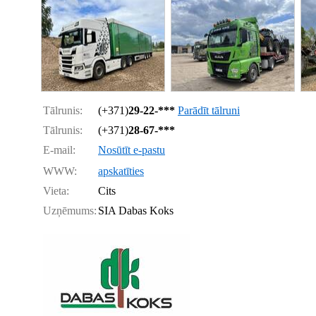
Tālrunis:
(+371)
29-22-***
Parādīt tālruni
Tālrunis:
(+371)
28-67-***
E-mail:
Nosūtīt e-pastu
WWW:
apskatīties
Vieta:
Cits
Uzņēmums:
SIA Dabas Koks