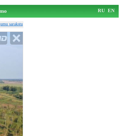
mo
RU
EN
ājumu sarakstu