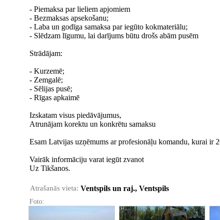
- Piemaksa par lieliem apjomiem
- Bezmaksas apsekošanu;
- Laba un godīga samaksa par iegūto kokmateriālu;
- Slēdzam līgumu, lai darījums būtu drošs abām pusēm
Strādājam:
- Kurzemē;
- Zemgalē;
- Sēlijas pusē;
- Rīgas apkaimē
Izskatam visus piedāvājumus,
Atrunājam korektu un konkrētu samaksu
Esam Latvijas uzņēmums ar profesionāļu komandu, kurai ir 20
Vairāk informāciju varat iegūt zvanot
Uz Tikšanos.
Atrašanās vieta:
Ventspils un raj., Ventspils
Foto: