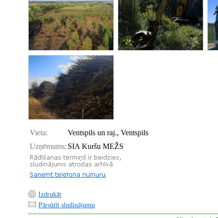
Vieta:
Ventspils un raj., Ventspils
Uzņēmums:
SIA Kuršu MEŽS
Izdrukāt
Pārsūtīt sludinājumu