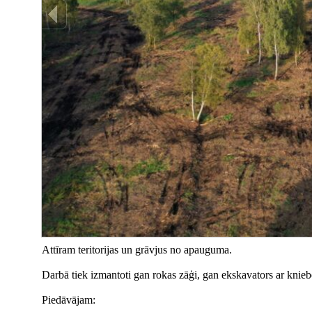
Attīram teritorijas un grāvjus no apauguma.
Darbā tiek izmantoti gan rokas zāģi, gan ekskavators ar knieb
Piedāvājam: