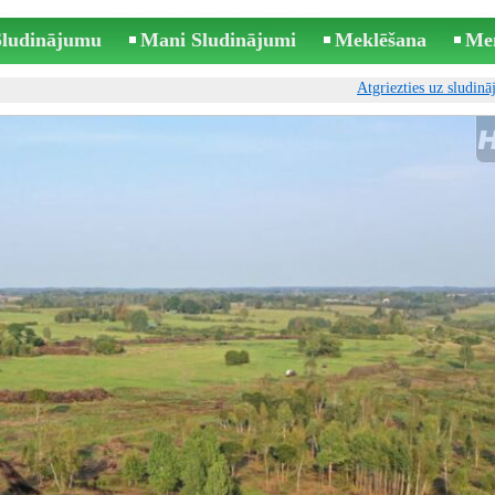
 Sludinājumu
Mani Sludinājumi
Meklēšana
Me
Atgriezties uz sludin