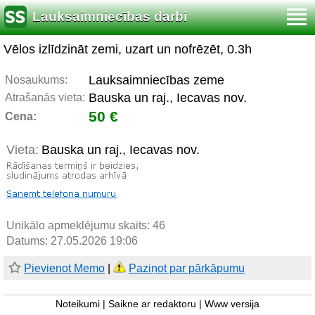
Lauksaimniecības darbi
Vēlos izlīdzināt zemi, uzart un nofrēzēt, 0.3h
Lauksaimniecības zeme
Nosaukums:
Bauska un raj., Iecavas nov.
Atrašanās vieta:
50 €
Cena:
Vieta:
Bauska un raj., Iecavas nov.
Unikālo apmeklējumu skaits:
46
Datums: 27.05.2026 19:06
Pievienot Memo
|
Paziņot par pārkāpumu
Noteikumi
|
Saikne ar redaktoru
|
Www versija