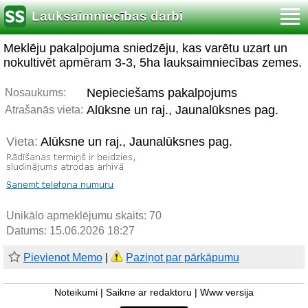
Lauksaimniecības darbi
Meklēju pakalpojuma sniedzēju, kas varētu uzart un
nokultivēt apmēram 3-3, 5ha lauksaimniecības zemes.
Nepieciešams pakalpojums
Nosaukums:
Alūksne un raj., Jaunalūksnes pag.
Atrašanās vieta:
Vieta:
Alūksne un raj., Jaunalūksnes pag.
Unikālo apmeklējumu skaits:
70
Datums: 15.06.2026 18:27
Pievienot Memo
|
Paziņot par pārkāpumu
Noteikumi
|
Saikne ar redaktoru
|
Www versija