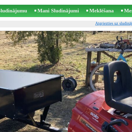
 Sludinājumu
Mani Sludinājumi
Meklēšana
Me
Atgriezties uz sludin