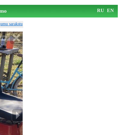
mo
RU
EN
ājumu sarakstu