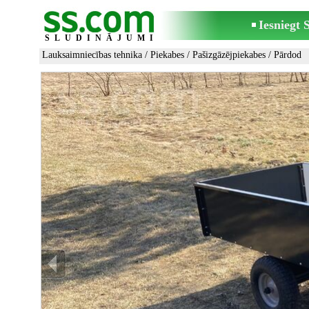
Iesniegt
SLUDINĀJUMI
Lauksaimniecības tehnika
/
Piekabes
/
Pašizgāzējpiekabes
/ Pārdod