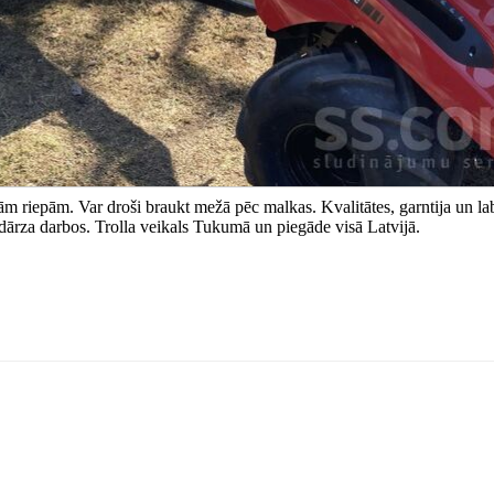
ām riepām. Var droši braukt mežā pēc malkas. Kvalitātes, garntija un la
 dārza darbos. Trolla veikals Tukumā un piegāde visā Latvijā.