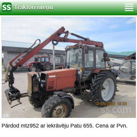
Traktori riteņu
1/3
Pārdod mtz952 ar iekrāvēju Patu 655. Cena ar Pvn.