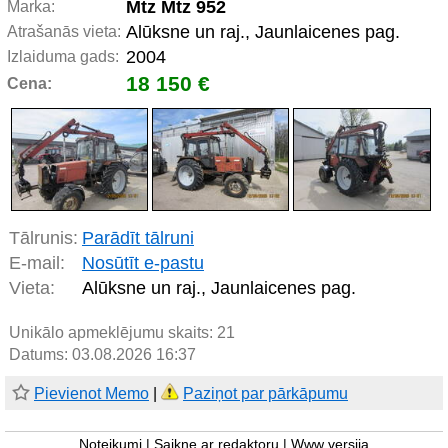
Mtz Mtz 952
Marka:
Alūksne un raj., Jaunlaicenes pag.
Atrašanās vieta:
2004
Izlaiduma gads:
18 150 €
Cena:
Tālrunis:
Parādīt tālruni
E-mail:
Nosūtīt e-pastu
Vieta:
Alūksne un raj., Jaunlaicenes pag.
Unikālo apmeklējumu skaits:
21
Datums: 03.08.2026 16:37
Pievienot Memo
|
Paziņot par pārkāpumu
Noteikumi
|
Saikne ar redaktoru
|
Www versija