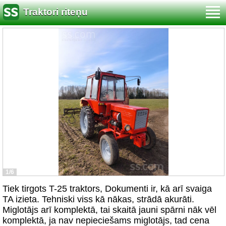
Traktori riteņu
1/6
Tiek tirgots T-25 traktors, Dokumenti ir, kā arī svaiga
TA izieta. Tehniski viss kā nākas, strādā akurāti.
Miglotājs arī komplektā, tai skaitā jauni spārni nāk vēl
komplektā, ja nav nepieciešams miglotājs, tad cena