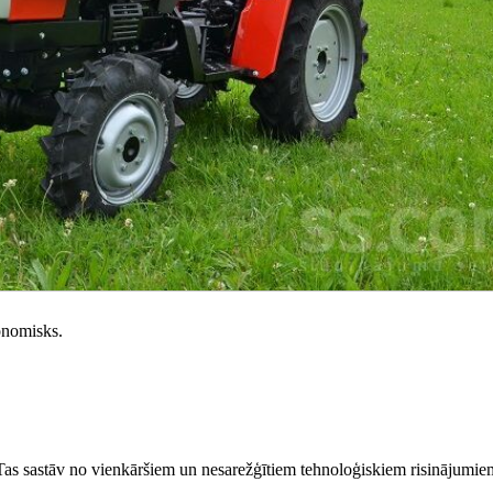
konomisks.
. Tas sastāv no vienkāršiem un nesarežģītiem tehnoloģiskiem risinājumie