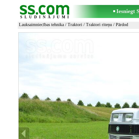
Iesniegt
SLUDINĀJUMI
Lauksaimniecības tehnika
/
Traktori
/
Traktori riteņu
/ Pārdod