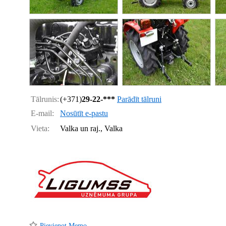
Tālrunis:
(+371)
29-22-***
Parādīt tālruni
E-mail:
Nosūtīt e-pastu
Vieta:
Valka un raj., Valka
Pievienot Memo