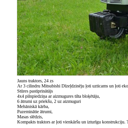
Jauns traktors, 24 zs
Ar 3 cilindru Mitsubishi Dīzeļdzinēju ļoti uzticams un ļoti e
Stūres pastiprinātājs
4x4 pilnpiedziņa ar aizmugures tilta bloķētāju,
6 ātrumi uz priekšu, 2 uz aizmuguri
Mehāniskā kārba,
Pazeminātie ātrumi,
Masas slēdzis,
Kompakts traktors ar ļoti vienkāršu un izturīgu konstrukciju