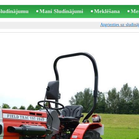
 Sludinājumu
Mani Sludinājumi
Meklēšana
Me
Atgriezties uz sludin