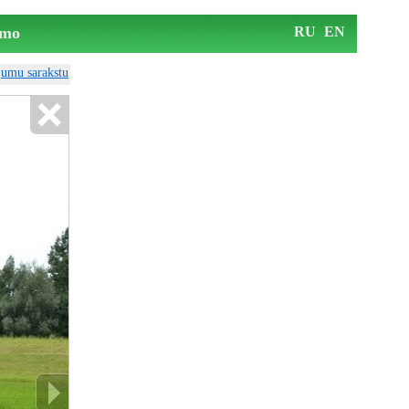
mo
RU
EN
ājumu sarakstu