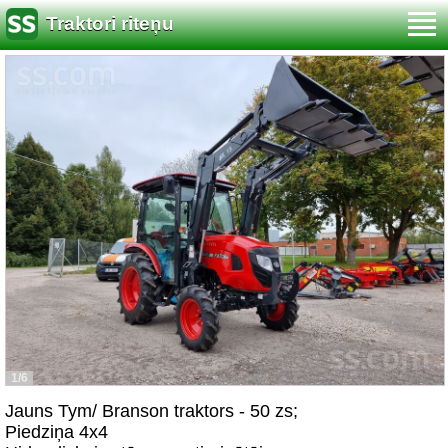
Traktori riteņu
1/6
Jauns Tym/ Branson traktors - 50 zs;
Piedziņa 4x4