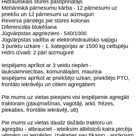
Hidrauliskais stūres pastiprinātājs
Mehāniskā pārnesumu kārba - 12 pārnesumi uz
priekšu un 12 pārnesumi uz aizmuguri
Reversa pārslēgs pie stūres kolonas
Diferenciāļa bloķēšana
Jūgvārpstas apgriezieni - 540/1000
Jūgvārpstas vadība ar elektrohidraulisko sajūgu
3 punktu uzkare - 1. kategorijas ar 1500 kg celtspēju
Hidro izvadi: 2 pāri aizmugurē
Iespējams aprīkot ar 3 veidu riepām -
lauksaimniecības, komunālajām, mauriņa
Iespējams aprīkot ar priekšējo uzkari, priekšējo PTO,
frontālo iekrāvēju un citiem agregātiem
Pie mums uz vietas pieejami visi iespējamie agregāti
traktoram (pļaujmašīnas, vagotāji, arkli, frēzes,
piekabes, frontālie iekrāvēji, utt)
Pie mums uz vietas daudz dažādu traktoru un
agregātu - atbrauciet - ieteiksim atbilstoši katra pircēja
vēlmēm un iespējām, izvēlaties sev tīkamo - aprīkosim