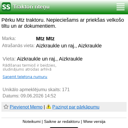
Traktori riteņu
Pērku Mtz traktoru. Nepieciešams ar priekšas velkošo
tiltu un ar dokumentiem.
Mtz Mtz
Marka:
Aizkraukle un raj., Aizkraukle
Atrašanās vieta:
Vieta:
Aizkraukle un raj., Aizkraukle
Unikālo apmeklējumu skaits:
171
Datums: 09.06.2026 14:52
Pievienot Memo
|
Paziņot par pārkāpumu
Noteikumi
|
Saikne ar redaktoru
|
Www versija