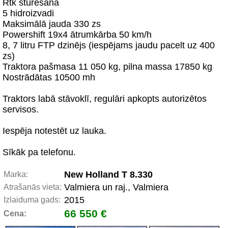
Rtk stūrēšana
5 hidroizvadi
Maksimālā jauda 330 zs
Powershift 19x4 ātrumkārba 50 km/h
8, 7 litru FTP dzinējs (iespējams jaudu pacelt uz 400
zs)
Traktora pašmasa 11 050 kg, pilna massa 17850 kg
Nostrādātas 10500 mh
Traktors labā stāvoklī, regulāri apkopts autorizētos
servisos.
Iespēja notestēt uz lauka.
Sīkāk pa telefonu.
New Holland T 8.330
Marka:
Valmiera un raj., Valmiera
Atrašanās vieta:
2015
Izlaiduma gads:
66 550 €
Cena: