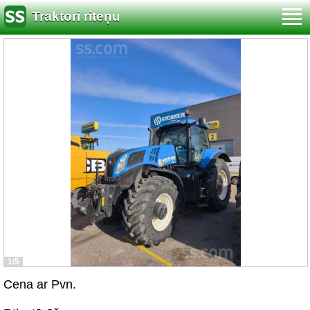
Traktori riteņu
1/5
Cena ar Pvn.