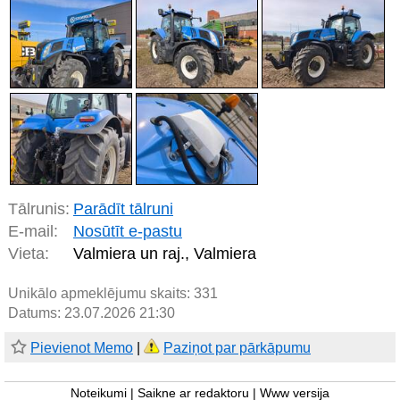
Tālrunis:
Parādīt tālruni
E-mail:
Nosūtīt e-pastu
Vieta:
Valmiera un raj., Valmiera
Unikālo apmeklējumu skaits:
331
Datums: 23.07.2026 21:30
Pievienot Memo
|
Paziņot par pārkāpumu
Noteikumi
|
Saikne ar redaktoru
|
Www versija