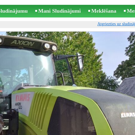
 Sludinājumu
Mani Sludinājumi
Meklēšana
Me
Atgriezties uz sludin