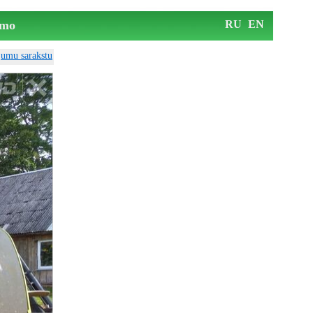
mo
RU
EN
ājumu sarakstu