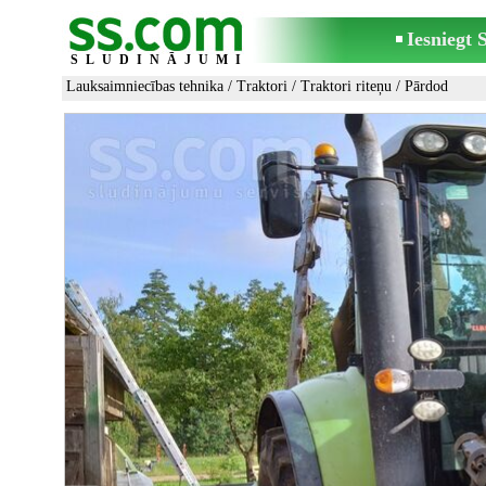
Iesniegt
SLUDINĀJUMI
Lauksaimniecības tehnika
/
Traktori
/
Traktori riteņu
/ Pārdod