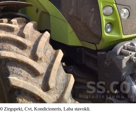
0 Zirgspeki, Cvt, Kondicioneris, Laba stavokli.