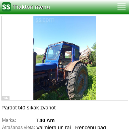
Traktori riteņu
1/6
Pārdot t40 sīkāk zvanot
T40 Am
Marka:
Valmiera un raj., Rencēnu pag.
Atrašanās vieta: