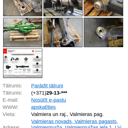
Tālrunis:
Parādīt tālruni
Tālrunis:
(+371)
29-13-***
E-mail:
Nosūtīt e-pastu
WWW:
apskatīties
Vieta:
Valmiera un raj., Valmieras pag.
Valmieras novads, Valmieras pagasts,
Adrese:
Valmiermuiža, Valmiermuižas iela 1, LV-