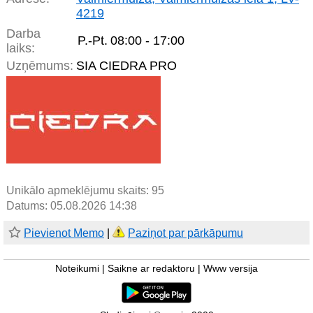
4219
Darba
P.-Pt.
08:00 - 17:00
laiks:
Uzņēmums:
SIA CIEDRA PRO
Unikālo apmeklējumu skaits:
95
Datums: 05.08.2026 14:38
Pievienot Memo
|
Paziņot par pārkāpumu
Noteikumi
|
Saikne ar redaktoru
|
Www versija