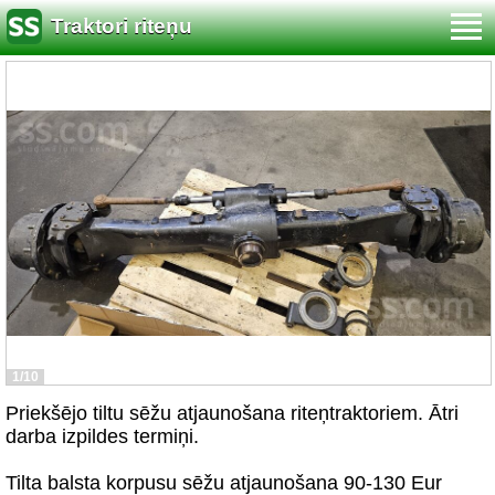
Traktori riteņu
1/10
Priekšējo tiltu sēžu atjaunošana riteņtraktoriem. Ātri
darba izpildes termiņi.
Tilta balsta korpusu sēžu atjaunošana 90-130 Eur