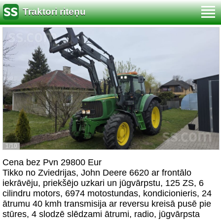
Traktori riteņu
1/10
Cena bez Pvn 29800 Eur
Tikko no Zviedrijas, John Deere 6620 ar frontālo
iekrāvēju, priekšējo uzkari un jūgvārpstu, 125 ZS, 6
cilindru motors, 6974 motostundas, kondicionieris, 24
ātrumu 40 kmh transmisija ar reversu kreisā pusē pie
stūres, 4 slodzē slēdzami ātrumi, radio, jūgvārpsta