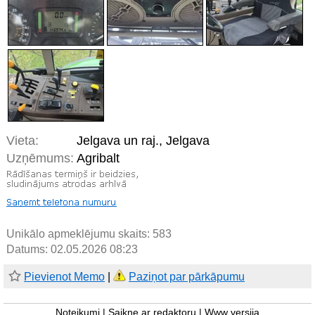
Vieta:
Jelgava un raj., Jelgava
Uzņēmums:
Agribalt
Unikālo apmeklējumu skaits:
583
Datums: 02.05.2026 08:23
Pievienot Memo
|
Paziņot par pārkāpumu
Noteikumi
|
Saikne ar redaktoru
|
Www versija