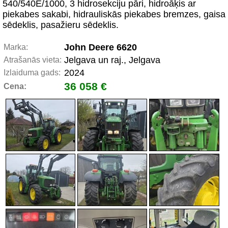
540/540E/1000, 3 hidrosekciju pāri, hidroāķis ar
piekabes sakabi, hidrauliskās piekabes bremzes, gaisa
sēdeklis, pasažieru sēdeklis.
John Deere 6620
Marka:
Jelgava un raj., Jelgava
Atrašanās vieta:
2024
Izlaiduma gads:
36 058 €
Cena: