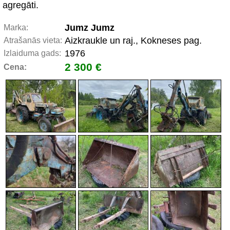
agregāti.
Jumz Jumz
Marka:
Aizkraukle un raj., Kokneses pag.
Atrašanās vieta:
1976
Izlaiduma gads:
2 300 €
Cena: