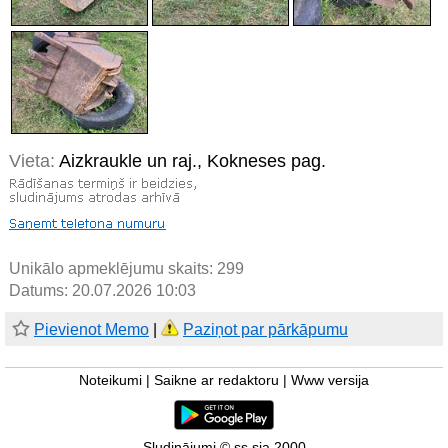
Vieta:
Aizkraukle un raj., Kokneses pag.
Unikālo apmeklējumu skaits:
299
Datums: 20.07.2026 10:03
Pievienot Memo
|
Paziņot par pārkāpumu
Noteikumi
|
Saikne ar redaktoru
|
Www versija
Sludinājumi © ss sia 2000