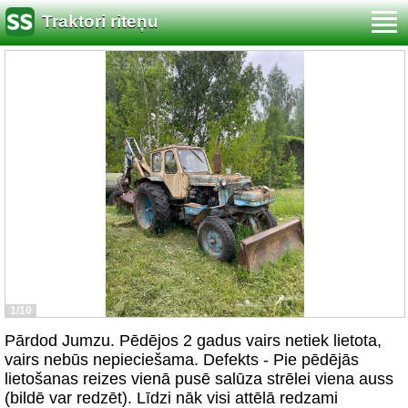
Traktori riteņu
1/10
Pārdod Jumzu. Pēdējos 2 gadus vairs netiek lietota,
vairs nebūs nepieciešama. Defekts - Pie pēdējās
lietošanas reizes vienā pusē salūza strēlei viena auss
(bildē var redzēt). Līdzi nāk visi attēlā redzami