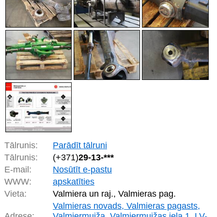
Tālrunis:
Parādīt tālruni
Tālrunis:
(+371)
29-13-***
E-mail:
Nosūtīt e-pastu
WWW:
apskatīties
Vieta:
Valmiera un raj., Valmieras pag.
Valmieras novads, Valmieras pagasts,
Adrese:
Valmiermuiža, Valmiermuižas iela 1, LV-