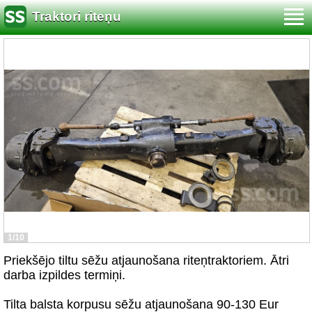
Traktori riteņu
1/10
Priekšējo tiltu sēžu atjaunošana riteņtraktoriem. Ātri
darba izpildes termiņi.
Tilta balsta korpusu sēžu atjaunošana 90-130 Eur