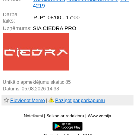
4219
Darba
P.-Pt.
08:00 - 17:00
laiks:
Uzņēmums:
SIA CIEDRA PRO
Unikālo apmeklējumu skaits:
85
Datums: 05.08.2026 14:38
Pievienot Memo
|
Paziņot par pārkāpumu
Noteikumi
|
Saikne ar redaktoru
|
Www versija