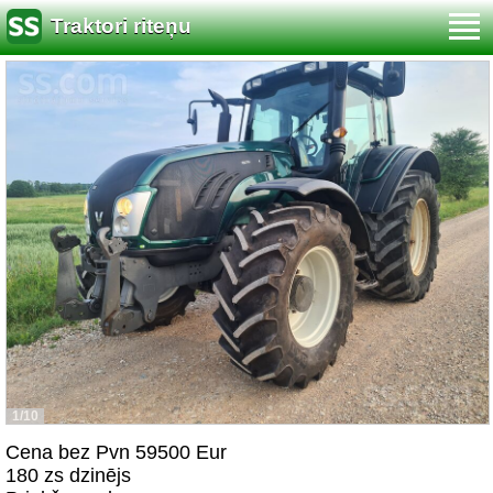
Traktori riteņu
1/10
Cena bez Pvn 59500 Eur
180 zs dzinējs