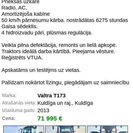
Priekšas uzkare
Radio, AC,
Amortizējoša kabīne
50 km/h pārnesumu kārba. nostrādātas 6275 stundas
Gaisa sēdeklis.
4 hidroizvadu pāri, plūsmas regulācija.
Veikta pilna defektācija, remonts un lielā apkope.
Traktors ideālā darba kārtībā. Pieejama vēsture.
Reģistrēts VTUA.
Apskatāms un testējms uz vietas.
Palīdzam nokārtot līzingu, piegādājam uz saimniecību
Valtra T173
Marka:
Kuldīga un raj., Kuldīga
Atrašanās vieta:
2013
Izlaiduma gads:
71 995 €
Cena: