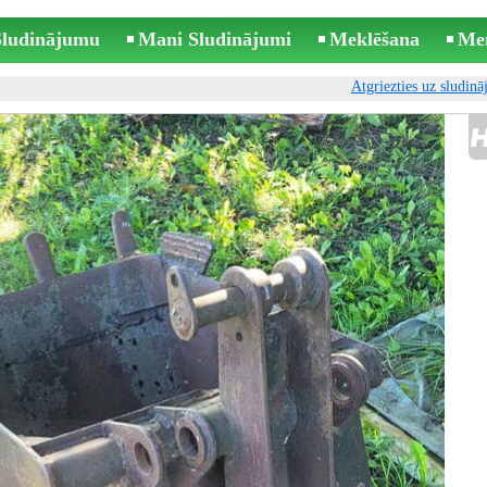
 Sludinājumu
Mani Sludinājumi
Meklēšana
Me
Atgriezties uz sludin