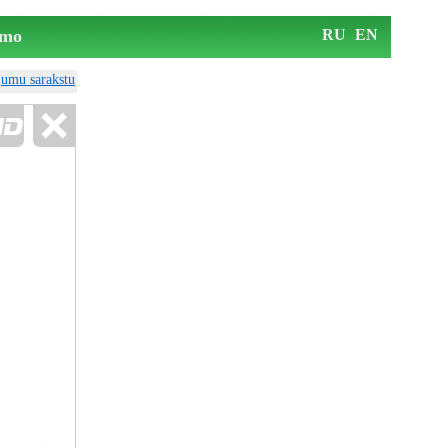
mo
RU
EN
ājumu sarakstu