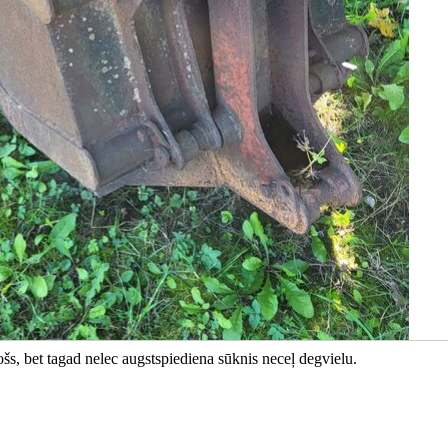
ošs, bet tagad nelec augstspiediena sūknis neceļ degvielu.