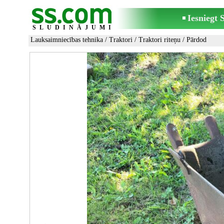
Iesniegt
SLUDINĀJUMI
Lauksaimniecības tehnika
/
Traktori
/
Traktori riteņu
/ Pārdod