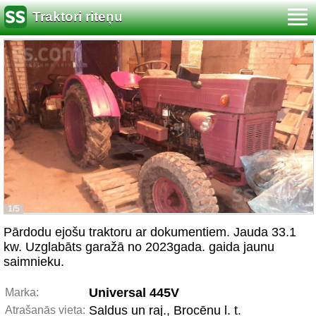
Traktori riteņu
1/5
Pārdodu ejošu traktoru ar dokumentiem. Jauda 33.1
kw. Uzglabāts garažā no 2023gada. gaida jaunu
saimnieku.
Universal 445V
Marka:
Saldus un raj., Brocēnu l. t.
Atrašanās vieta: