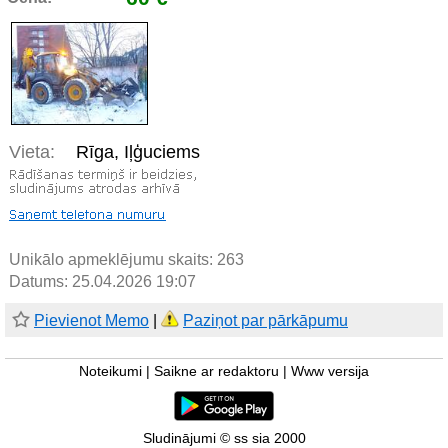
Vieta:
Rīga, Iļģuciems
Unikālo apmeklējumu skaits:
263
Datums: 25.04.2026 19:07
Pievienot Memo
|
Paziņot par pārkāpumu
Noteikumi
|
Saikne ar redaktoru
|
Www versija
Sludinājumi © ss sia 2000