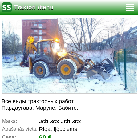
Traktori riteņu
Все виды тракторных работ.
Пардаугава. Марупе. Бабите.
Jcb 3cx Jcb 3cx
Marka:
Rīga, Iļģuciems
Atrašanās vieta:
60 €
Cena: