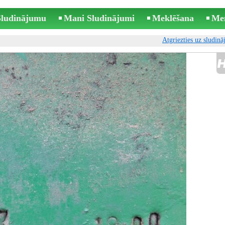
 Sludinājumu
Mani Sludinājumi
Meklēšana
Me
Atgriezties uz sludin