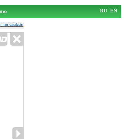
mo
RU
EN
ājumu sarakstu