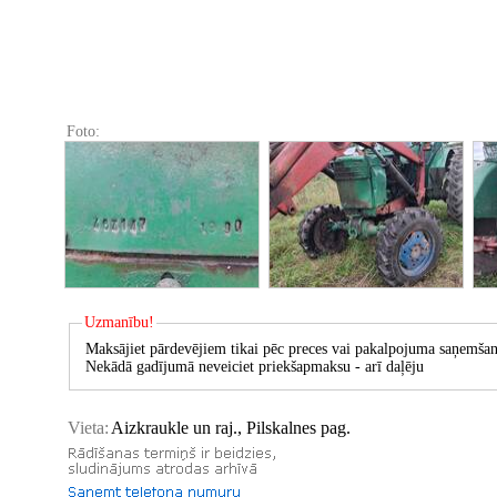
Foto:
Uzmanību!
Maksājiet pārdevējiem tikai pēc preces vai pakalpojuma saņemšan
Nekādā gadījumā neveiciet priekšapmaksu - arī daļēju
Vieta:
Aizkraukle un raj., Pilskalnes pag.