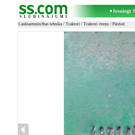
Iesniegt
SLUDINĀJUMI
Lauksaimniecības tehnika
/
Traktori
/
Traktori riteņu
/ Pārdod