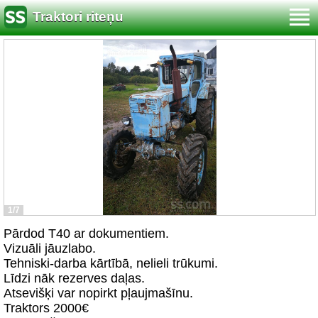
Traktori riteņu
1/7
Pārdod T40 ar dokumentiem.
Vizuāli jāuzlabo.
Tehniski-darba kārtībā, nelieli trūkumi.
Līdzi nāk rezerves daļas.
Atsevišķi var nopirkt pļaujmašīnu.
Traktors 2000€