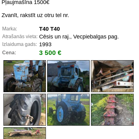
Pļaujmašīna 1500€
Zvanīt, rakstīt uz otru tel nr.
T40 T40
Marka:
Cēsis un raj., Vecpiebalgas pag.
Atrašanās vieta:
1993
Izlaiduma gads:
3 500 €
Cena: