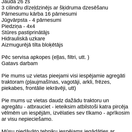
Jauda 26 zs
3 cilindru dīzeļdzinējs ar šķidruma dzesēšanu
Pārnesumu kārba 16 pārnesumi
Jūgvārpsta - 4 pārnesumi
Piedziņa - 4x4
Stūres pastiprinātājs
Hidrauliskā uzkare
Aizmugurējā tilta bloķētājs
Pēc servisa apkopes (eļļas, filtri, utt. )
Gatavs darbam
Pie mums uz vietas pieejami visi iespējamie agregāti
traktoram (pļaujmašīnas, vagotāji, arkli, frēzes,
piekabes, frontālie iekrāvēji, utt)
Pie mums uz vietas daudz dažādu traktoru un
agregātu - atbrauciet - ieteiksim atbilstoši katra pircēja
vēlmēm un iespējām, izvēlaties sev tīkamo - aprīkosim
ar visu nepieciešamo.
Mūsu piedāvāto tehniku iespējams iegādāties ar