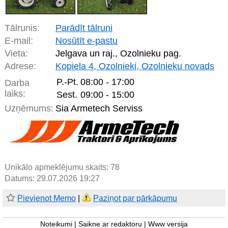
Tālrunis:
Parādīt tālruni
E-mail:
Nosūtīt e-pastu
Vieta:
Jelgava un raj., Ozolnieku pag.
Adrese:
Kopiela 4, Ozolnieki, Ozolnieku novads
P.-Pt.
08:00 - 17:00
Darba
laiks:
Sest.
09:00 - 15:00
Uzņēmums:
Sia Armetech Serviss
Unikālo apmeklējumu skaits:
78
Datums: 29.07.2026 19:27
Pievienot Memo
|
Paziņot par pārkāpumu
Noteikumi
|
Saikne ar redaktoru
|
Www versija