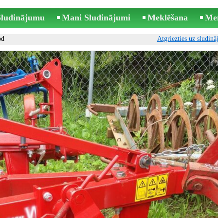
 Sludinājumu
Mani Sludinājumi
Meklēšana
Me
od
Atgriezties uz sludin