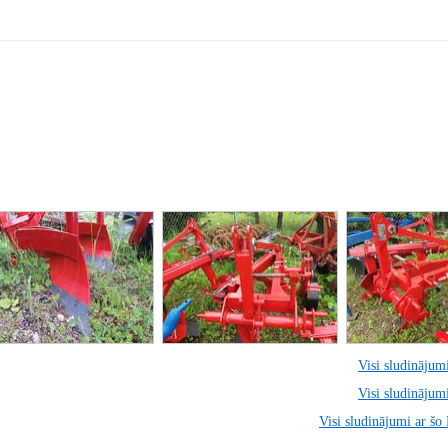
Visi sludinājumi
Visi sludinājumi
Visi sludinājumi ar šo