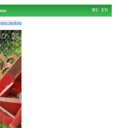
mo
RU
EN
ājumu sarakstu