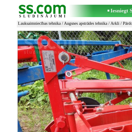
Iesniegt
SLUDINĀJUMI
Lauksaimniecības tehnika
/
Augsnes apstrādes tehnika
/
Arkli
/ Pārd